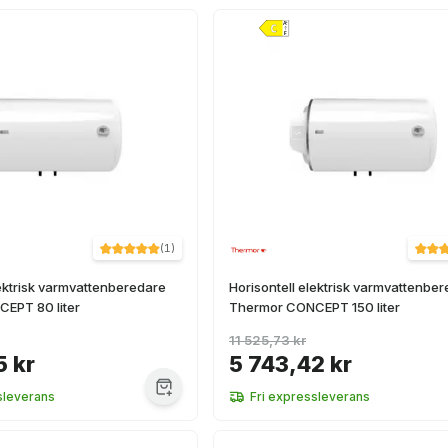
(
1
)
lektrisk varmvattenberedare
Horisontell elektrisk varmvattenbe
EPT 80 liter
Thermor CONCEPT 150 liter
11 525,73 kr
5 kr
5 743,42 kr
sleverans
Fri expressleverans