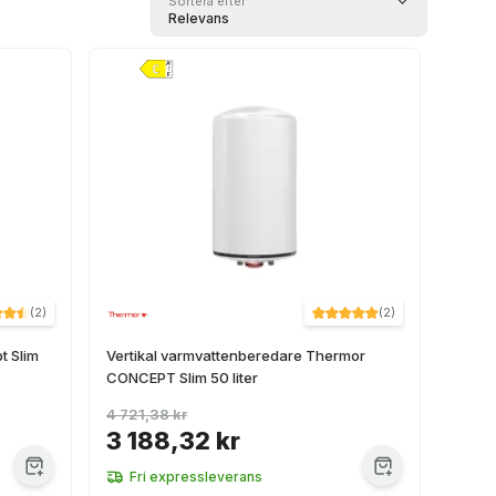
Sortera efter
Relevans
(
2
)
(
2
)
t Slim
Vertikal varmvattenberedare Thermor
CONCEPT Slim 50 liter
4 721,38 kr
3 188,32 kr
Fri expressleverans