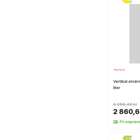
Vertikal elv
liter
4 096,49 kr
2 860,6
Fri expres