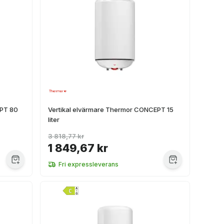
EPT 80
Vertikal elvärmare Thermor CONCEPT 15
liter
3 818,77 kr
1 849,67 kr
Fri expressleverans