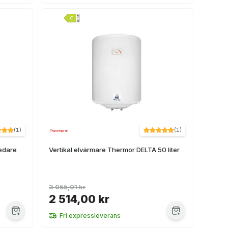
(
1
)
(
1
)
redare
Vertikal elvärmare Thermor DELTA 50 liter
3 055,01 kr
2 514,00 kr
Fri expressleverans