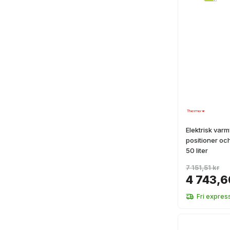
Elektrisk var
positioner oc
50 liter
7 151,51 kr
4 743,6
Fri expres