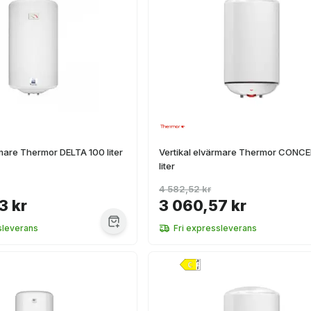
rmare Thermor DELTA 100 liter
Vertikal elvärmare Thermor CONC
liter
4 582,52 kr
3 kr
3 060,57 kr
sleverans
Fri expressleverans