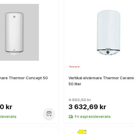
ärmare Thermor Concept 50
Vertikal elvärmare Thermor Ceram
50 liter
4 582,52 kr
0 kr
3 632,69 kr
sleverans
Fri expressleverans