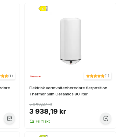
(
1
)
(
1
)
redare
Elektrisk varmvattenberedare flerposition
Thermor Slim Ceramics 80 liter
5 346,27 kr
3 938,19 kr
Fri frakt