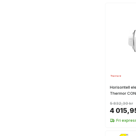
Horisontell e
Thermor CONC
5 832,30 kr
4 015,9
Fri expres