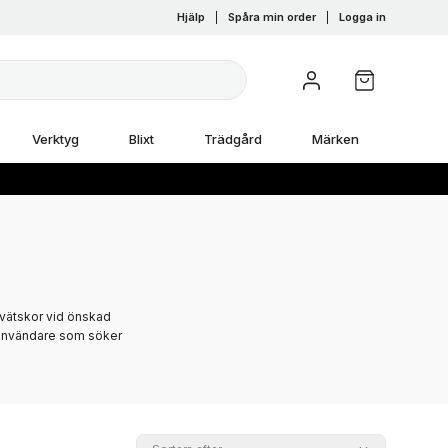
Hjälp
|
Spåra min order
|
Logga in
Verktyg
Blixt
Trädgård
Märken
 vätskor vid önskad
a användare som söker