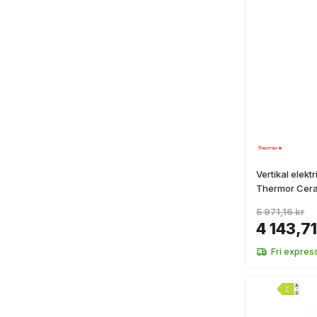
Vertikal elek
Thermor Ceram
5 971,16 kr
4 143,71
Fri expres