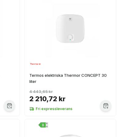
S
Termos elektriska Thermor CONCEPT 30
liter
4 443,65 kr
2 210,72 kr
Fri expressleverans