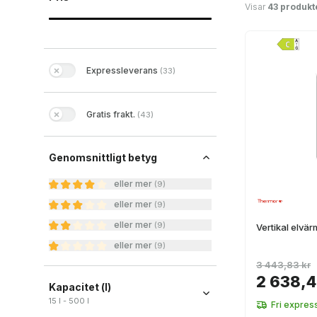
Visar
43 produkt
Expressleverans
(
33
)
Gratis frakt.
(
43
)
Genomsnittligt betyg
eller mer
(
9
)
eller mer
(
9
)
eller mer
(
9
)
Vertikal elvä
eller mer
(
9
)
3 443,83 kr
2 638,4
Kapacitet (l)
15 l - 500 l
Fri expres