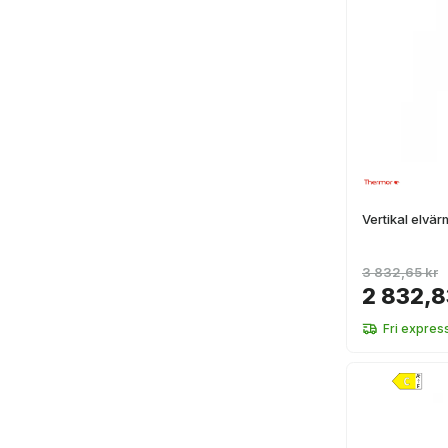
Vertikal elvä
3 832,65 kr
2 832,8
Fri expres