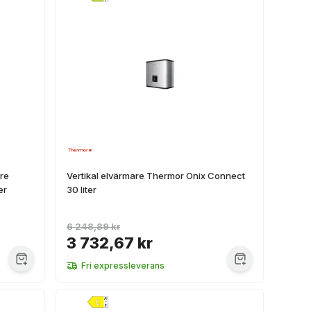
are
Vertikal elvärmare Thermor Onix Connect
er
30 liter
6 248,89 kr
3 732,67 kr
Fri expressleverans