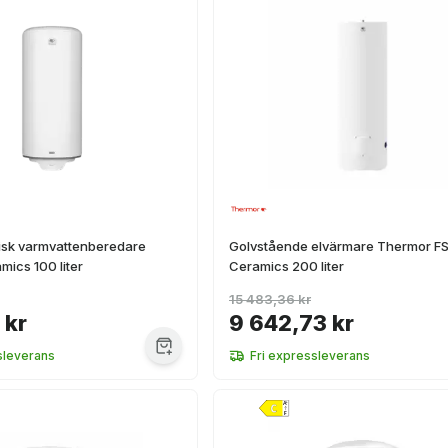
trisk varmvattenberedare
Golvstående elvärmare Thermor F
ics 100 liter
Ceramics 200 liter
15 483,36 kr
 kr
9 642,73 kr
sleverans
Fri expressleverans