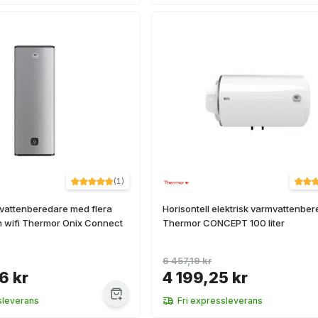
(
1
)
mvattenberedare med flera
Horisontell elektrisk varmvattenbe
h wifi Thermor Onix Connect
Thermor CONCEPT 100 liter
6 457,19 kr
6 kr
4 199,25 kr
sleverans
Fri expressleverans