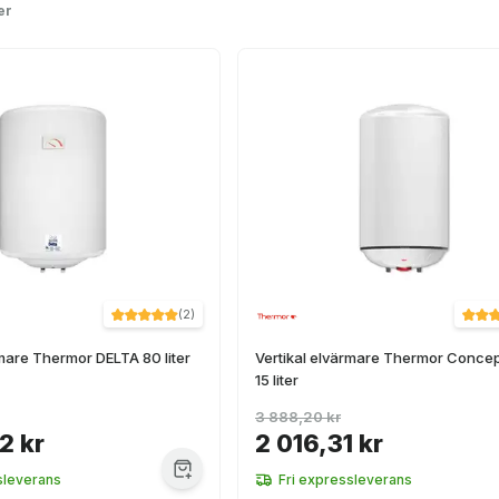
er
(
2
)
rmare Thermor DELTA 80 liter
Vertikal elvärmare Thermor Concep
15 liter
3 888,20 kr
2 kr
2 016,31 kr
sleverans
Fri expressleverans