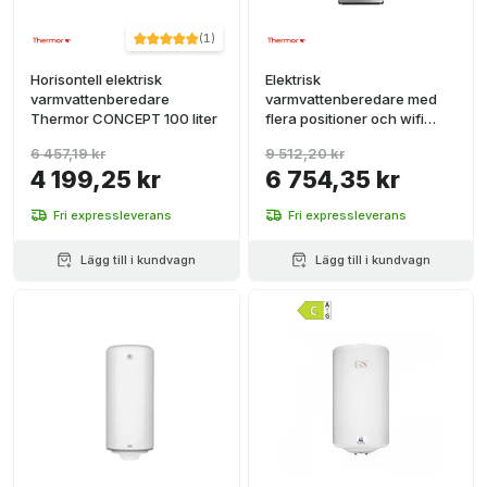
(
1
)
Horisontell elektrisk
Elektrisk
varmvattenberedare
varmvattenberedare med
Thermor CONCEPT 100 liter
flera positioner och wifi
Thermor Onix Connect 100
6 457,19 kr
9 512,20 kr
liter
4 199,25 kr
6 754,35 kr
Fri expressleverans
Fri expressleverans
Lägg till i kundvagn
Lägg till i kundvagn