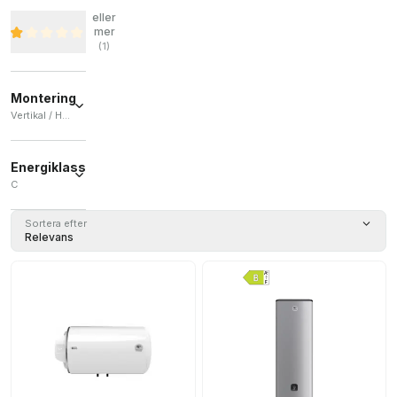
eller
mer
(
1
)
Montering
Vertikal / Horisontell
Vertikal
(
2
)
Energiklass
C
Horisontell
(
1
)
C
(
3
)
Sortera efter
Relevans