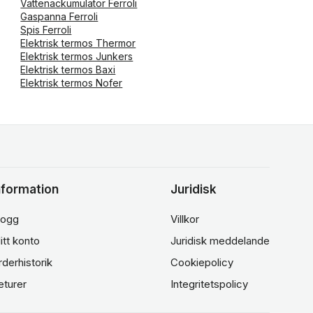
Vattenackumulator Ferroli
Gaspanna Ferroli
Spis Ferroli
Elektrisk termos Thermor
Elektrisk termos Junkers
Elektrisk termos Baxi
Elektrisk termos Nofer
nformation
Juridisk
logg
Villkor
itt konto
Juridisk meddelande
rderhistorik
Cookiepolicy
eturer
Integritetspolicy