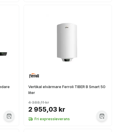
redare
Vertikal elvärmare Ferroli TIBER B Smart 50
liter
4 388,11 kr
2 955,03 kr
Fri expressleverans