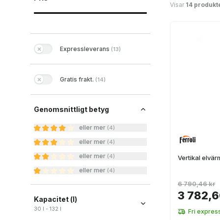
Visar
14 produkt
Expressleverans
(
13
)
Gratis frakt.
(
14
)
Genomsnittligt betyg
eller mer
(
4
)
eller mer
(
4
)
eller mer
(
4
)
Vertikal elvär
eller mer
(
4
)
6 790,46 kr
3 782,6
Kapacitet (l)
30 l - 132 l
Fri expres