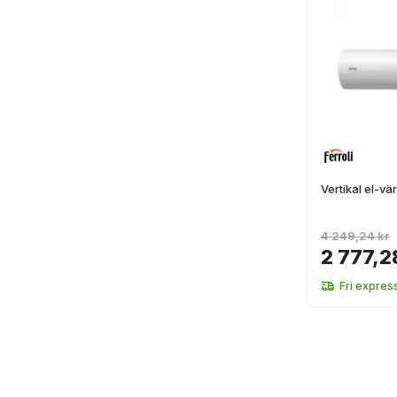
Vertikal el-vä
4 249,24 kr
2 777,2
Fri expres