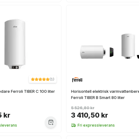
(
1
)
edare Ferroli TIBER C 100 liter
Horisontell elektrisk varmvattenbe
Ferroli TIBER B Smart 80 liter
5 526,80 kr
5 kr
3 410,50 kr
sleverans
Fri expressleverans