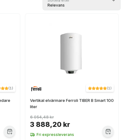
Sortera efter
Relevans
(
1
)
(
1
)
redare
Vertikal elvärmare Ferroli TIBER B Smart 100
liter
6 054,48 kr
3 888,20 kr
Fri expressleverans