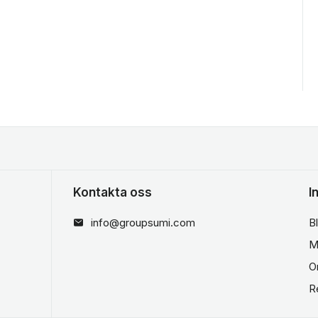
Kontakta oss
I
info@groupsumi.com
B
M
O
R