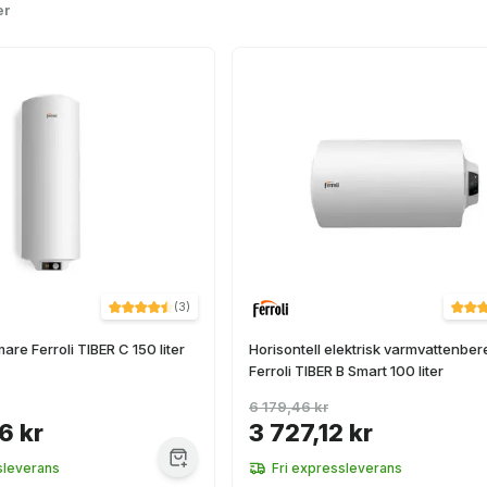
er
(
3
)
mare Ferroli TIBER C 150 liter
Horisontell elektrisk varmvattenbe
Ferroli TIBER B Smart 100 liter
6 179,46 kr
6 kr
3 727,12 kr
sleverans
Fri expressleverans