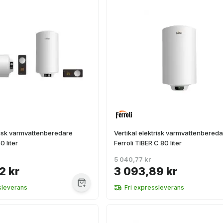
trisk varmvattenberedare
Vertikal elektrisk varmvattenbered
0 liter
Ferroli TIBER C 80 liter
5 040,77 kr
2 kr
3 093,89 kr
sleverans
Fri expressleverans