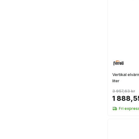
Vertikal elvär
liter
3 957,63 kr
1 888,5
Fri expres