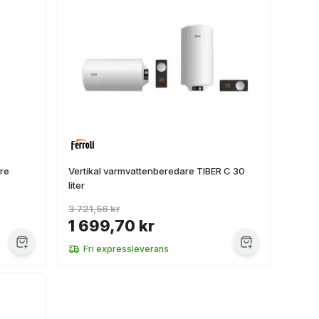
are
Vertikal varmvattenberedare TIBER C 30
liter
3 721,56 kr
1 699,70 kr
Fri expressleverans