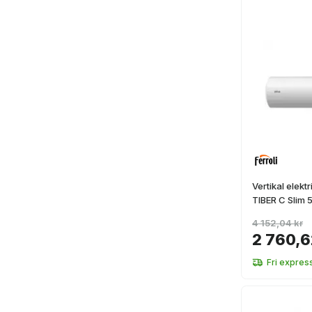
Vertikal elek
TIBER C Slim 5
4 152,04 kr
2 760,6
Fri expres