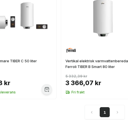
rmare TIBER C 50 liter
Vertikal elektrisk varmvattenbered
Ferroli TIBER B Smart 80 liter
5 332,39 kr
8 kr
3 366,07 kr
sleverans
Fri frakt
1