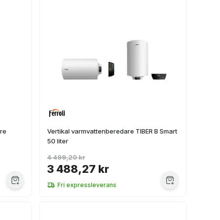
are
Vertikal varmvattenberedare TIBER B Smart
50 liter
4 499,20 kr
3 488,27 kr
Fri expressleverans