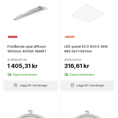
Fristående opal diffusor
LED-panel ECO 600 E 36W
1600mm 4000K SMART
865 597x597mm
2 589,87 kr
443,03 kr
1 405,31 kr
316,61 kr
Expressleverans
Expressleverans
Lägg till i kundvagn
Lägg till i kundvagn