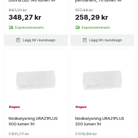
Dunna LED 140 lumen 1H
permanent, 70 lumen 1H
697,21 kr
517,46 kr
348,27 kr
258,29 kr
Expressleverans
Expressleverans
Lägg till i kundvagn
Lägg till i kundvagn
Nödbelysning URA21PLUS
Nödbelysning URA21PLUS
500 lumen 1H
200 lumen 1H
1 911,77 kr
1 179,90 kr