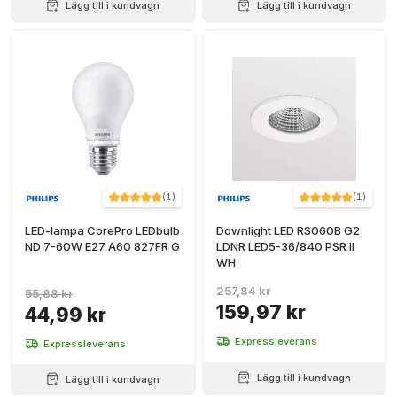
Lägg till i kundvagn
Lägg till i kundvagn
(
1
)
(
1
)
LED-lampa CorePro LEDbulb
Downlight LED RS060B G2
ND 7-60W E27 A60 827FR G
LDNR LED5-36/840 PSR II
WH
257,84 kr
55,88 kr
159,97 kr
44,99 kr
Expressleverans
Expressleverans
Lägg till i kundvagn
Lägg till i kundvagn