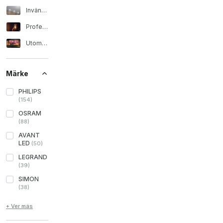
Invändig belysning
Professionell belysning
Utomhusbelysning
Märke
PHILIPS
(
154
)
OSRAM
(
88
)
AVANT
LED
(
50
)
LEGRAND
(
39
)
SIMON
(
38
)
+ Ver más