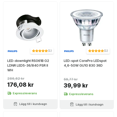
(
1
)
(
1
)
LED-downlight RS061B G2
LED-spot CorePro LEDspot
LDNR LED5-36/840 PSR II
4,6-50W GU10 830 36D
WH
286,62 kr
59,77 kr
176,08 kr
39,99 kr
Expressleverans
Expressleverans
Lägg till i kundvagn
Lägg till i kundvagn