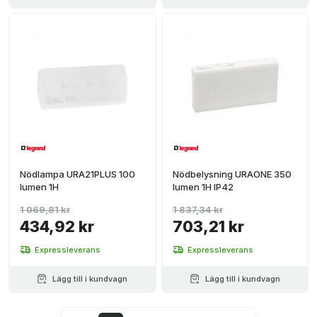
Nödlampa URA21PLUS 100
Nödbelysning URAONE 350
lumen 1H
lumen 1H IP42
1 069,81 kr
1 837,34 kr
434,92 kr
703,21 kr
Expressleverans
Expressleverans
Lägg till i kundvagn
Lägg till i kundvagn