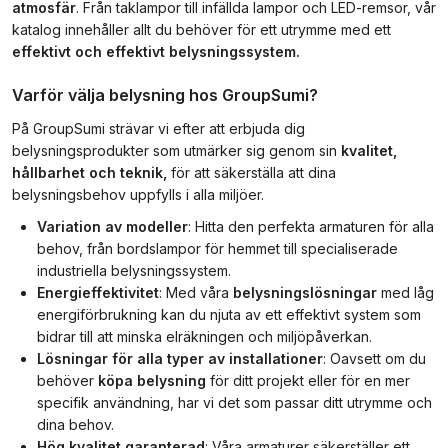
atmosfär
. Från taklampor till infällda lampor och LED-remsor, vår
katalog innehåller allt du behöver för ett utrymme med ett
effektivt och effektivt belysningssystem.
Varför välja belysning hos GroupSumi?
På GroupSumi strävar vi efter att erbjuda dig
belysningsprodukter som utmärker sig genom sin
kvalitet,
hållbarhet och teknik,
för att säkerställa att dina
belysningsbehov uppfylls i alla miljöer.
Variation av modeller
: Hitta den perfekta armaturen för alla
behov, från bordslampor för hemmet till specialiserade
industriella belysningssystem.
Energieffektivitet
: Med våra
belysningslösningar
med låg
energiförbrukning kan du njuta av ett effektivt system som
bidrar till att minska elräkningen och miljöpåverkan.
Lösningar för alla typer av installationer
: Oavsett om du
behöver
köpa belysning
för ditt projekt eller för en mer
specifik användning, har vi det som passar ditt utrymme och
dina behov.
Hög kvalitet garanterad
: Våra armaturer säkerställer ett