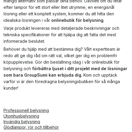
mängd alternativ som passar dina behov. Oavsett om du letar
efter lampor för ett stort eller litet utrymme, en energisnål
lösning eller ett komplett system, kommer du att hitta den
idealiska lösningen i vår
onlinebutik för belysning
.
Varje produkt levereras med detaljerade beskrivningar och
tekniska specifikationer för att hjälpa dig att fatta det mest
informerade beslutet.
Behöver du hjälp med att bestämma dig? Vårt expertteam är
redo att ge dig råd om rätt val, vilket ger dig en problemfri
köpupplevelse. Gör din beställning idag i vår onlinebutik för
belysning och
förbättra ljuset i ditt projekt med de lösningar
som bara GroupSumi kan erbjuda dig
. Kom och upptäck
varför vi är den föredragna belysningsbutiken för så många
kunder!
Professionell belysning
Utomhusbelysning
Invändig belysning
Glödlampor, rör och tillbehör