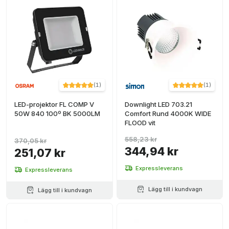
(
1
)
(
1
)
LED-projektor FL COMP V
Downlight LED 703.21
50W 840 100º BK 5000LM
Comfort Rund 4000K WIDE
FLOOD vit
558,23 kr
370,05 kr
344,94 kr
251,07 kr
Expressleverans
Expressleverans
Lägg till i kundvagn
Lägg till i kundvagn