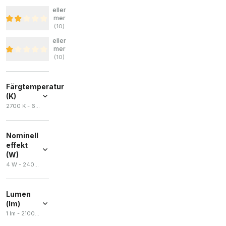
eller
mer
(
10
)
eller
mer
(
10
)
Färgtemperatur
(K)
2700 K - 6500 K
Nominell
effekt
(W)
4 W - 240 W
Lumen
(lm)
1 lm - 21000 lm