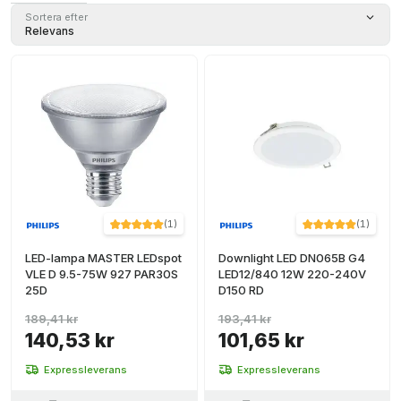
Sortera efter
Relevans
(
1
)
(
1
)
LED-lampa MASTER LEDspot
Downlight LED DN065B G4
VLE D 9.5-75W 927 PAR30S
LED12/840 12W 220-240V
25D
D150 RD
189,41 kr
193,41 kr
140,53 kr
101,65 kr
Expressleverans
Expressleverans