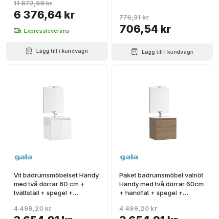
11 872,89 kr
Square
6 376,64 kr
776,31 kr
706,54 kr
Expressleverans
Lägg till i kundvagn
Lägg till i kundvagn
Vit badrumsmöbelset Handy
Paket badrumsmöbel valnöt
med två dörrar 60 cm +
Handy med två dörrar 60cm
tvättställ + spegel +
+ handfat + spegel +
belysning
belysning
4 499,20 kr
4 499,20 kr