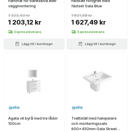
handfat för bänkskiva eller
nedsatt rörlighet med
väggmontering
fästset Gala Blue
1 323,43 kr
1 921,88 kr
1 203,12 kr
1 627,49 kr
Expressleverans
Expressleverans
Lägg till i kundvagn
Lägg till i kundvagn
Agata vit byrå med tre lådor
Tvättställ med halvpelare
100cm
och monteringssats
600x450mm Gala Street