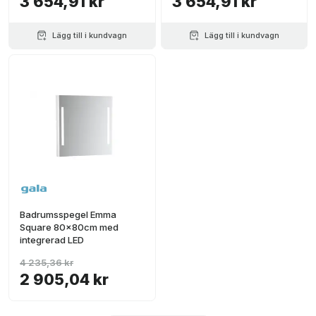
3 654,91 kr
3 654,91 kr
Lägg till i kundvagn
Lägg till i kundvagn
Badrumsspegel Emma
Square 80x80cm med
integrerad LED
4 235,36 kr
2 905,04 kr