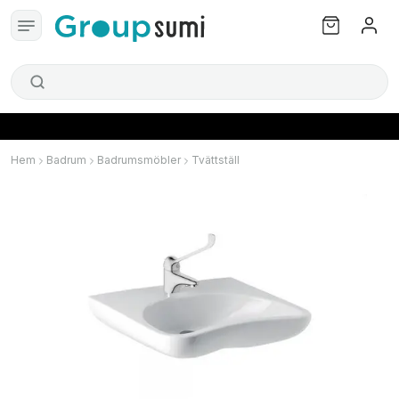
Hem
Badrum
Badrumsmöbler
Tvättställ