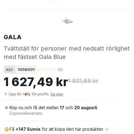
GALA
Tvättställ för personer med nedsatt rörlighet
med fästset Gala Blue
1006001
REF
(
0
)
1 627,49 kr
1 921,88 kr
Upp till
för proffs.
Se mer
.
−6%
Köp nu och få det mellan
17
och
20 augusti
Expressleverans
Få
+147 Sumis
för att köpa den här produkten