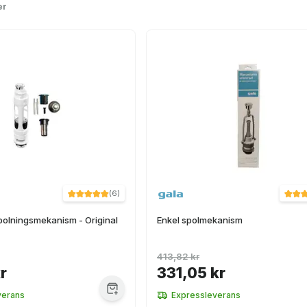
er
(
6
)
olningsmekanism - Original
Enkel spolmekanism
413,82 kr
r
331,05 kr
verans
Expressleverans