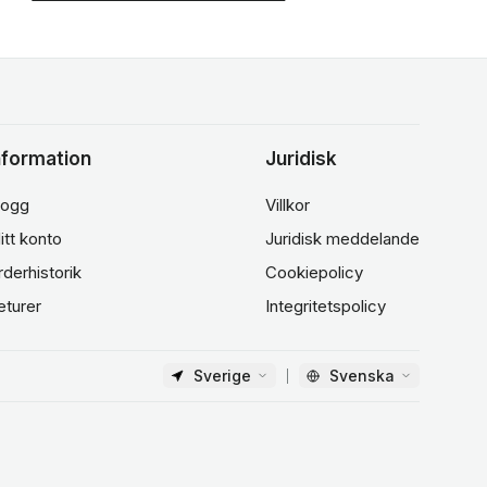
nformation
Juridisk
logg
Villkor
itt konto
Juridisk meddelande
rderhistorik
Cookiepolicy
eturer
Integritetspolicy
Sverige
Svenska