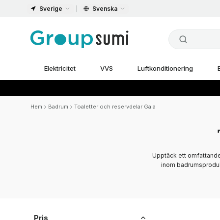
Sverige
Svenska
Elektricitet
VVS
Luftkonditionering
Hem
Badrum
Toaletter och reservdelar Gala
Upptäck ett omfattande 
inom badrumsprodukt
Pris