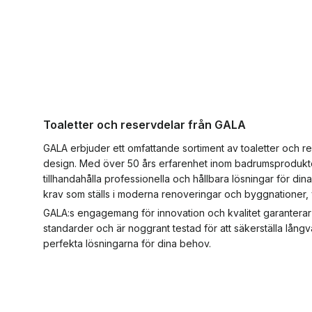
Toaletter och reservdelar från GALA
GALA erbjuder ett omfattande sortiment av toaletter och r
design. Med över 50 års erfarenhet inom badrumsprodukte
tillhandahålla professionella och hållbara lösningar för di
krav som ställs i moderna renoveringar och byggnationer, vi
GALA:s engagemang för innovation och kvalitet garanterar at
standarder och är noggrant testad för att säkerställa långva
perfekta lösningarna för dina behov.