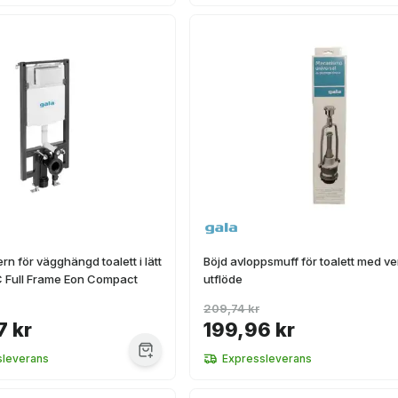
n för vägghängd toalett i lätt
Böjd avloppsmuff för toalett med ver
 Full Frame Eon Compact
utflöde
209,74 kr
7 kr
199,96 kr
sleverans
Expressleverans