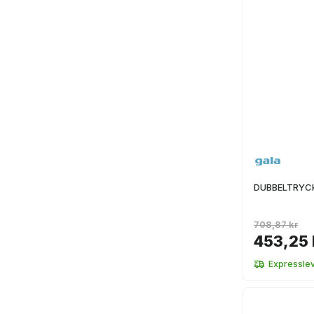
DUBBELTRYC
708,87 kr
453,25 
Expressle