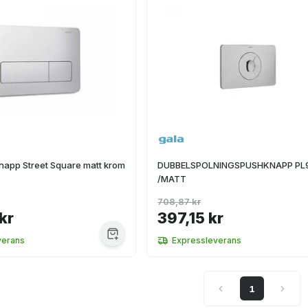
napp Street Square matt krom
DUBBELSPOLNINGSPUSHKNAPP PL
/MATT
708,87 kr
kr
397,15 kr
verans
Expressleverans
1