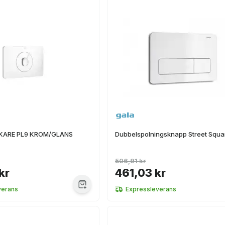
KARE PL9 KROM/GLANS
Dubbelspolningsknapp Street Squar
506,91 kr
kr
461,03 kr
verans
Expressleverans