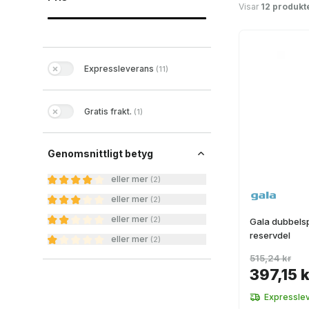
Visar
12 produkt
Expressleverans
(
11
)
Gratis frakt.
(
1
)
Genomsnittligt betyg
eller mer
(
2
)
eller mer
(
2
)
eller mer
(
2
)
Gala dubbelsp
reservdel
eller mer
(
2
)
515,24 kr
397,15 k
Expressle