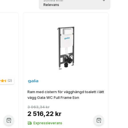
Sortera efter
Relevans
(
2
)
Ram med cistern för vägghängd toalett i lätt
vägg Gala WC Full Frame Eon
3 063,34 kr
2 516,22 kr
Expressleverans