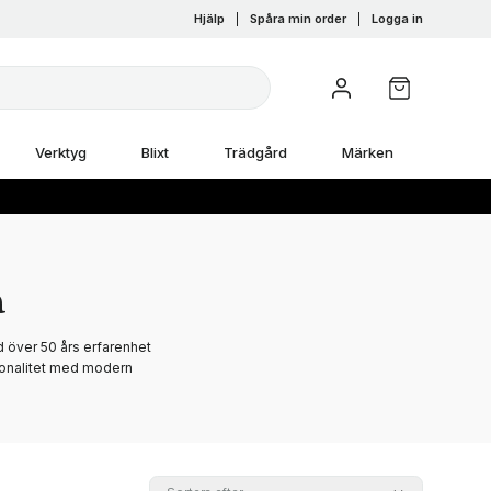
Hjälp
|
Spåra min order
|
Logga in
Verktyg
Blixt
Trädgård
Märken
a
 över 50 års erfarenhet
ionalitet med modern