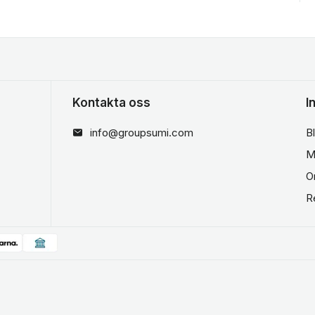
Kontakta oss
I
info@groupsumi.com
B
M
O
R