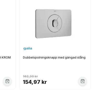
9 KROM
Dubbelspolningsknapp med gängad stång
162,30 kr
154,97 kr