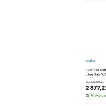
Ram med cister
vägg Gala WC
3 328,63 kr
2 877,2
Fri expres