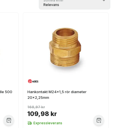
Sortera efter
Relevans
lle 500
Hankontakt M24x1,5 rör diameter
20x2,25mm
168,97 kr
109,98 kr
Expressleverans