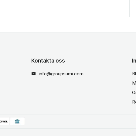
Kontakta oss
I
info@groupsumi.com
B
M
O
R