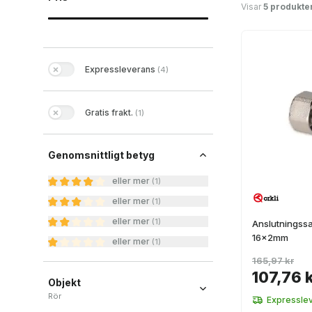
Visar
5 produkte
Expressleverans
(
4
)
Gratis frakt.
(
1
)
Genomsnittligt betyg
eller mer
(
1
)
eller mer
(
1
)
eller mer
(
1
)
Anslutningssa
16x2mm
eller mer
(
1
)
165,97 kr
107,76 
Objekt
Rör
Expressle