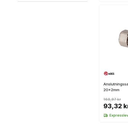
Rör
(
5
)
Anslutningss
20x2mm
168,97 kr
93,32 k
Expressle