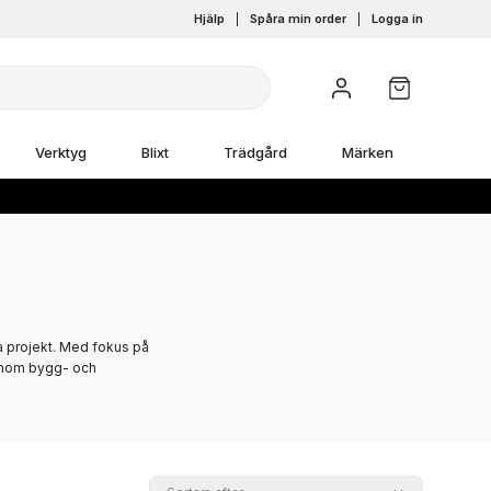
Hjälp
|
Spåra min order
|
Logga in
Verktyg
Blixt
Trädgård
Märken
na projekt. Med fokus på
 inom bygg- och