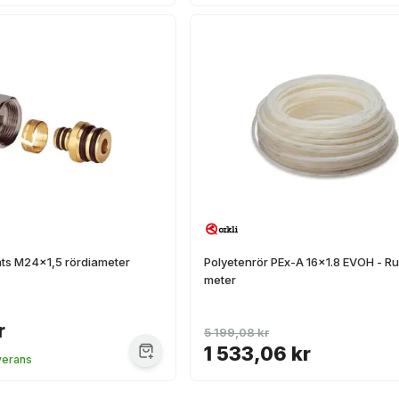
ats M24x1,5 rördiameter
Polyetenrör PEx-A 16x1.8 EVOH - Ru
meter
r
5 199,08 kr
1 533,06 kr
verans