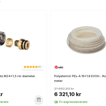
r
(
1
)
ts M24x1,5 rör diameter
Polyetenrör PEx-A 16x1.8 EVOH - Ru
meter
21 662,82 kr
kr
6 321,10 kr
verans
Fri expressleverans