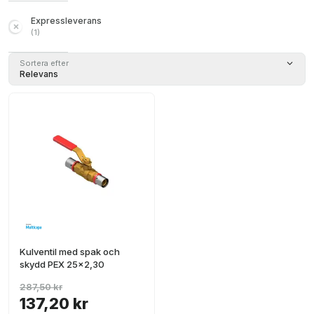
Expressleverans
(
1
)
Sortera efter
Relevans
Kulventil med spak och
skydd PEX 25x2,30
287,50 kr
137,20 kr