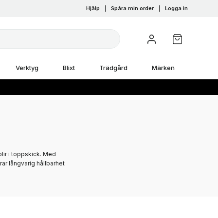
Hjälp
|
Spåra min order
|
Logga in
Verktyg
Blixt
Trädgård
Märken
blir i toppskick. Med
rar långvarig hållbarhet