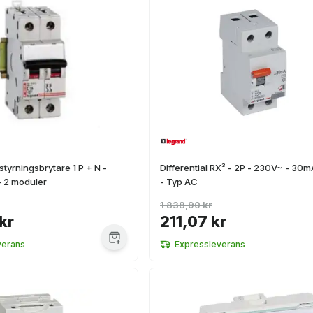
styrningsbrytare 1 P + N -
Differential RX³ - 2P - 230V~ - 30m
- 2 moduler
- Typ AC
1 838,90 kr
kr
211,07 kr
verans
Expressleverans