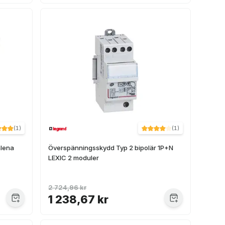
(
1
)
(
1
)
alena
Överspänningsskydd Typ 2 bipolär 1P+N
LEXIC 2 moduler
2 724,96 kr
1 238,67 kr