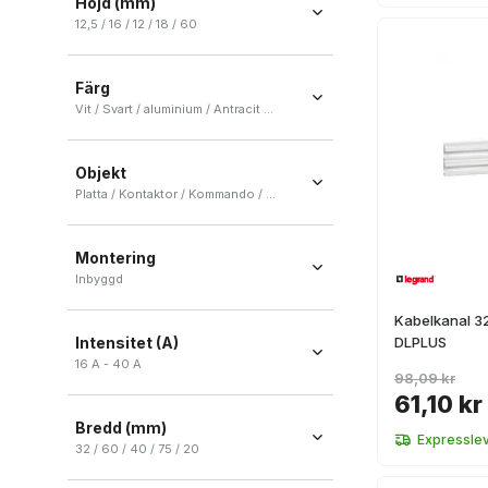
Höjd (mm)
12,5 / 16 / 12 / 18 / 60
12,5
(
5
)
Färg
16
(
4
)
Vit / Svart / aluminium / Antracit / Grå
12
(
2
)
Vit
(
55
)
18
(
2
)
Objekt
Svart
(
15
)
60
(
2
)
Platta / Kontaktor / Kommando / Motorövervakare / Uttag mekanism
aluminium
(
10
)
+ Ver más
Platta
(
29
)
Antracit
(
5
)
Montering
Kontaktor
(
9
)
Grå
(
5
)
Inbyggd
Kommando
(
6
)
Inbyggd
(
1
)
Kabelkanal 3
Motorövervakare
(
6
)
Intensitet (A)
DLPLUS
Uttag mekanism
(
6
)
16 A - 40 A
98,09 kr
+ Ver más
61,10 kr
Bredd (mm)
Expressle
32 / 60 / 40 / 75 / 20
32
(
6
)