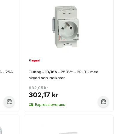
A - 25A
Eluttag - 10/16A - 250V~ - 2P+T - med
skydd och indikator
982,05 kr
302,17 kr
Expressleverans