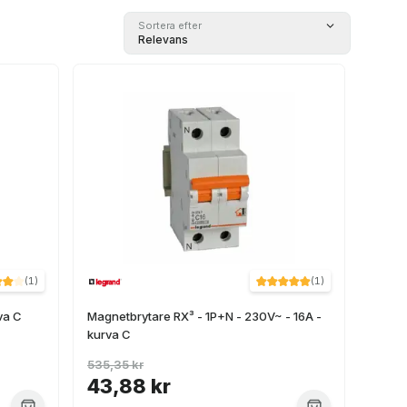
Sortera efter
Relevans
(
1
)
(
1
)
va C
Magnetbrytare RX³ - 1P+N - 230V~ - 16A -
kurva C
535,35 kr
43,88 kr