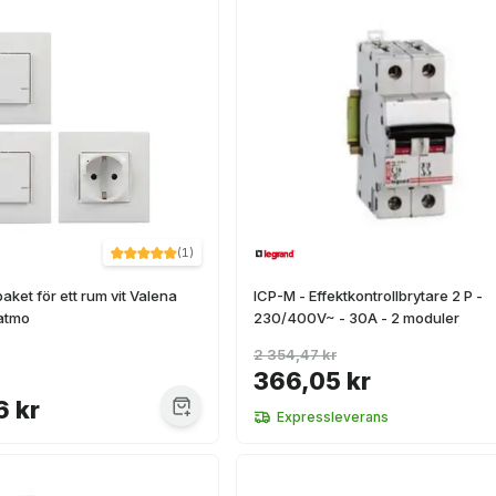
(
1
)
aket för ett rum vit Valena
ICP-M - Effektkontrollbrytare 2 P -
atmo
230/400V~ - 30A - 2 moduler
2 354,47 kr
366,05 kr
6 kr
Expressleverans