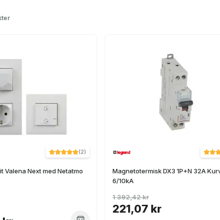
ter
(
2
)
vit Valena Next med Netatmo
Magnetotermisk DX3 1P+N 32A Kur
6/10kA
1 392,42 kr
221,07 kr