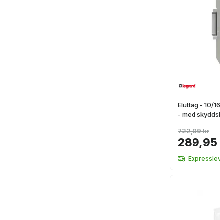
Eluttag - 10/
- med skydds
722,09 kr
289,95 
Expressle