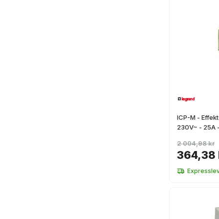
+ Ver más
ICP-M - Effekt
230V~ - 25A 
2 004,98 kr
364,38 
Expressle