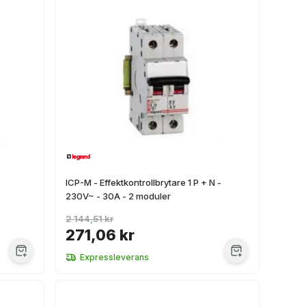
ICP-M - Effektkontrollbrytare 1 P + N -
230V~ - 30A - 2 moduler
2 144,51 kr
271,06 kr
Expressleverans