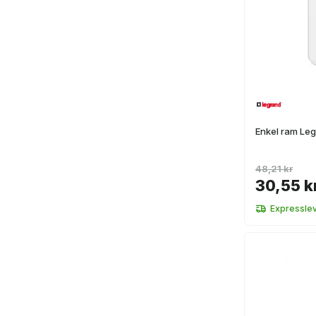
Enkel ram Leg
48,21 kr
30,55 k
Expressle