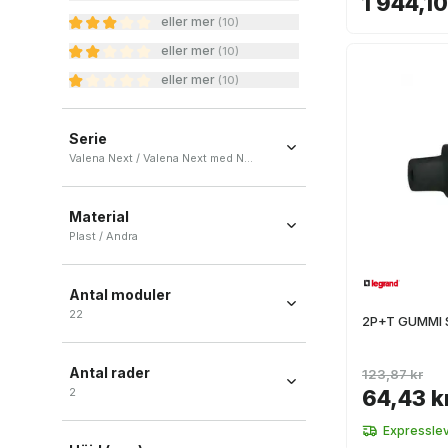
1 944,10
eller mer
(
10
)
eller mer
(
10
)
eller mer
(
10
)
Serie
Valena Next / Valena Next med Netatmo / Mosaik / Niloé Steg / Valena
Valena Next
(
14
)
Material
Valena Next med Netatmo
(
13
)
Plast / Andra
Mosaik
(
10
)
Plast
(
18
)
Niloé Steg
(
10
)
Antal moduler
Andra
(
1
)
Valena
(
5
)
22
2P+T GUMMI 
+ Ver más
22
(
1
)
Antal rader
123,87 kr
2
64,43 k
2
(
1
)
Expressle