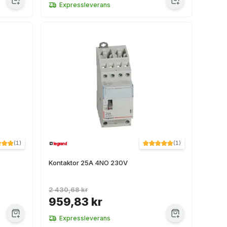
Expressleverans
(
1
)
(
1
)
Kontaktor 25A 4NO 230V
2 430,68 kr
959,83 kr
Expressleverans