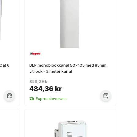
Cat 6
DLP monoblockkanal 50x105 med 85mm
vit lock - 2 meter kanal
859,29 kr
484,36 kr
Expressleverans