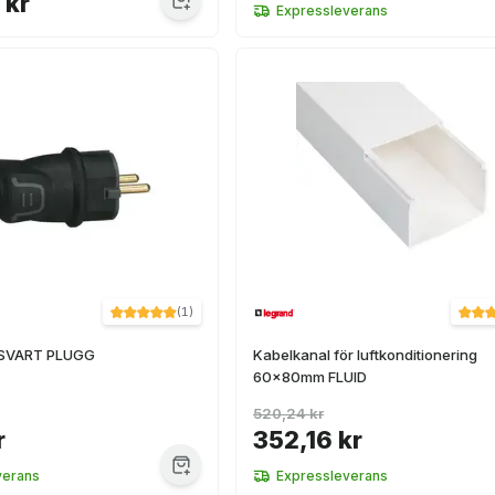
 kr
Expressleverans
(
1
)
SVART PLUGG
Kabelkanal för luftkonditionering
60x80mm FLUID
520,24 kr
r
352,16 kr
verans
Expressleverans