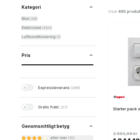
Kategori
Visar
490 produk
Blixt
(
39
)
Elektricitet
(
450
)
Luftkonditionering
(
1
)
Pris
Expressleverans
(
298
)
Gratis frakt.
(
27
)
Starter pack 
Genomsnittligt betyg
2 983,69 kr
eller mer
(
10
)