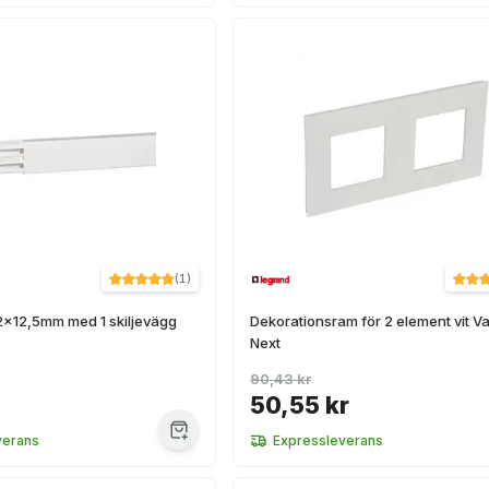
(
1
)
2x12,5mm med 1 skiljevägg
Dekorationsram för 2 element vit V
Next
90,43 kr
50,55 kr
verans
Expressleverans