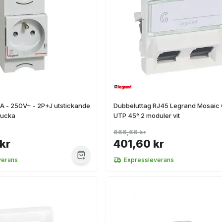
16A - 250V~ - 2P+J utstickande
Dubbeluttag RJ45 Legrand Mosaic 
lucka
UTP 45° 2 moduler vit
666,66 kr
kr
401,60 kr
verans
Expressleverans