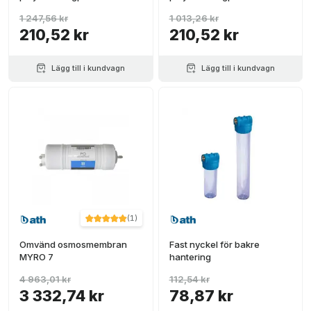
1 247,56 kr
1 013,26 kr
210,52 kr
210,52 kr
Lägg till i kundvagn
Lägg till i kundvagn
(
1
)
Omvänd osmosmembran
Fast nyckel för bakre
MYRO 7
hantering
4 963,01 kr
112,54 kr
3 332,74 kr
78,87 kr