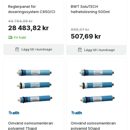
Reglerpanel för
BWT SoluTECH
doseringssystem C650/Cl
helhetslösning 500ml
44 784,59 kr
28 483,82 kr
858,07 kr
507,69 kr
Fri frakt
Lägg till i kundvagn
Lägg till i kundvagn
Omvänd osmosmembran
Omvänd osmosmembran
polyamid 75gpd
polyamid 50gpd