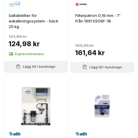
Saltabletter för
Filterpatron 0,16 mm - 1"
avkalkningssystem - Säck
från 1991 ES06F-1B
25 kg
131,98 kr
124,98 kr
195,85 kr
161,64 kr
Expressleverans
Lägg till i kundvagn
Lägg till i kundvagn