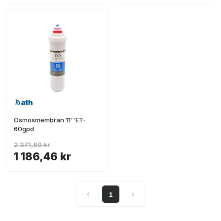
Osmosmembran 11''ET-
60gpd
2 371,80 kr
1 186,46 kr
1