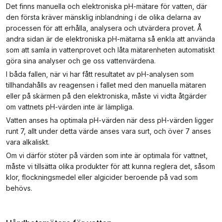
Det finns manuella och elektroniska pH-mätare för vatten, där
den första kräver mänsklig inblandning i de olika delarna av
processen för att erhålla, analysera och utvärdera provet. Å
andra sidan är de elektroniska pH-mätarna så enkla att använda
som att samla in vattenprovet och låta mätarenheten automatiskt
göra sina analyser och ge oss vattenvärdena.
I båda fallen, när vi har fått resultatet av pH-analysen som
tillhandahålls av reagensen i fallet med den manuella mätaren
eller på skärmen på den elektroniska, måste vi vidta åtgärder
om vattnets pH-värden inte är lämpliga.
Vatten anses ha optimala pH-värden när dess pH-värden ligger
runt 7, allt under detta värde anses vara surt, och över 7 anses
vara alkaliskt.
Om vi därför stöter på värden som inte är optimala för vattnet,
måste vi tillsätta olika produkter för att kunna reglera det, såsom
klor, flockningsmedel eller algicider beroende på vad som
behövs.