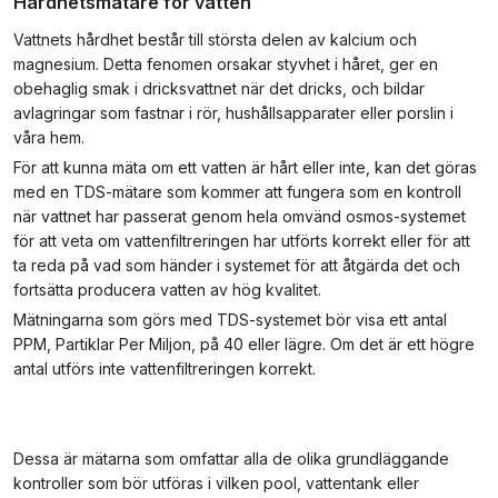
Hårdhetsmätare för vatten
Vattnets hårdhet består till största delen av kalcium och
magnesium. Detta fenomen orsakar styvhet i håret, ger en
obehaglig smak i dricksvattnet när det dricks, och bildar
avlagringar som fastnar i rör, hushållsapparater eller porslin i
våra hem.
För att kunna mäta om ett vatten är hårt eller inte, kan det göras
med en TDS-mätare som kommer att fungera som en kontroll
när vattnet har passerat genom hela omvänd osmos-systemet
för att veta om vattenfiltreringen har utförts korrekt eller för att
ta reda på vad som händer i systemet för att åtgärda det och
fortsätta producera vatten av hög kvalitet.
Mätningarna som görs med TDS-systemet bör visa ett antal
PPM, Partiklar Per Miljon, på 40 eller lägre. Om det är ett högre
antal utförs inte vattenfiltreringen korrekt.
Dessa är mätarna som omfattar alla de olika grundläggande
kontroller som bör utföras i vilken pool, vattentank eller