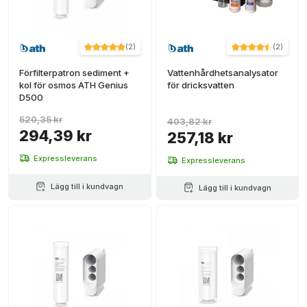
(
2
)
(
2
)
Förfilterpatron sediment +
Vattenhårdhetsanalysator
kol för osmos ATH Genius
för dricksvatten
D500
520,35 kr
403,82 kr
294,39 kr
257,18 kr
Expressleverans
Expressleverans
Lägg till i kundvagn
Lägg till i kundvagn