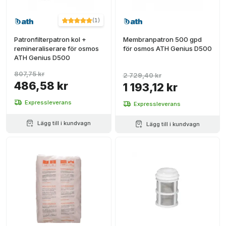
(
1
)
Patronfilterpatron kol +
Membranpatron 500 gpd
remineraliserare för osmos
för osmos ATH Genius D500
ATH Genius D500
807,75 kr
2 729,40 kr
486,58 kr
1 193,12 kr
Expressleverans
Expressleverans
Lägg till i kundvagn
Lägg till i kundvagn