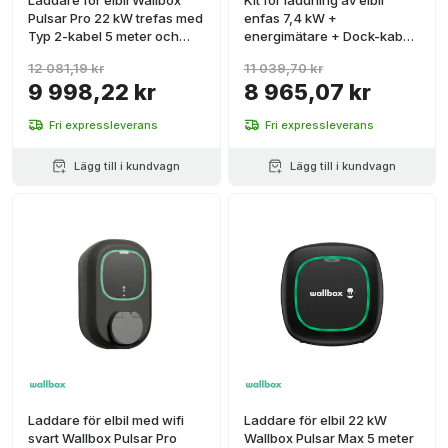
Laddare för elbil Wallbox
Kit för laddning av elbil
Pulsar Pro 22 kW trefas med
enfas 7,4 kW +
Typ 2-kabel 5 meter och
energimätare + Dock-kabel
RFID
+ 5 meter slang Typ 2
12 081,19 kr
11 039,70 kr
Wallbox Pulsar Max
9 998,22 kr
8 965,07 kr
Fri expressleverans
Fri expressleverans
Lägg till i kundvagn
Lägg till i kundvagn
Laddare för elbil med wifi
Laddare för elbil 22 kW
svart Wallbox Pulsar Pro
Wallbox Pulsar Max 5 meter