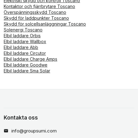
Elektriskt skydd och kontroll Toscano
Kontaktor och fjärrbrytare Toscano
Överspänningsskydd Toscano
Skydd för laddpunkter Toscano
Skydd för solcellsanläggningar Toscano
Solenergi Toscano
Elbil laddare Orbis
Elbil laddare Wallbox
Elbil laddare Abb
Elbil laddare Circutor
Elbil laddare Charge Amps
Elbil laddare Goodwe
Elbil laddare Sma Solar
Kontakta oss
info@groupsumi.com