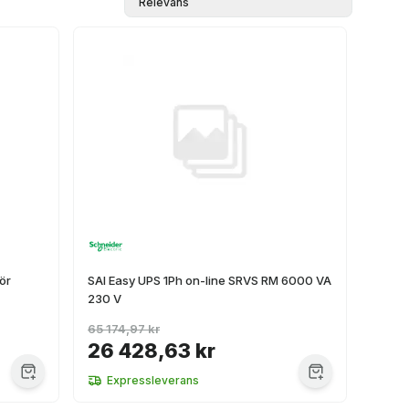
Relevans
ör
SAI Easy UPS 1Ph on-line SRVS RM 6000 VA
230 V
65 174,97 kr
26 428,63 kr
Expressleverans