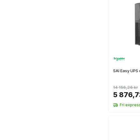
SAI Easy UPS 
14 156,26 kr
5 876,7
Fri expres