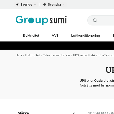
Sverige
Svenska
Elektricitet
VVS
Luftkonditionering
Hem
Elektricitet
Telekommunikation
UPS, avbrottsfri strömförsörj
UP
UPS
eller
Oavbrutet s
fortsätta med full norm
Visar
43 produkt
Märke