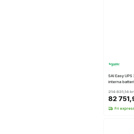
SAI Easy UPS 
interna batter
214 831,14 kr
82 751,
Fri expres