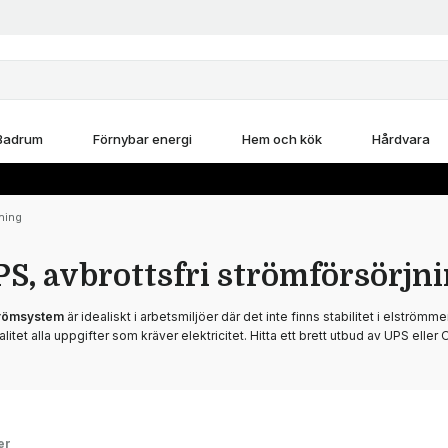
Badrum
Förnybar energi
Hem och kök
Hårdvara
ning
S, avbrottsfri strömförsörjn
trömsystem
är idealiskt i arbetsmiljöer där det inte finns stabilitet i elströmm
alitet alla uppgifter som kräver elektricitet. Hitta ett brett utbud av UPS elle
er