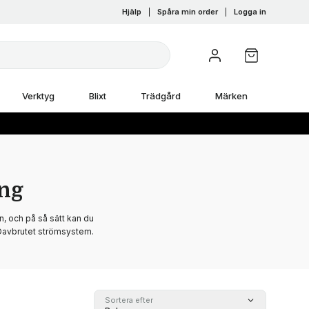
Hjälp
|
Spåra min order
|
Logga in
Verktyg
Blixt
Trädgård
Märken
ing
en, och på så sätt kan du
r Oavbrutet strömsystem.
Sortera efter