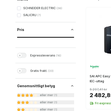
SCHNEIDER ELECTRIC
(
36
)
SALICRU
(
7
)
Pris
Expressleverans
(
16
)
Gratis frakt.
(
33
)
SAI APC Easy
IEC-uttag
Genomsnittligt betyg
5 207,41 kr
2 482,8
eller mer
(
1
)
eller mer
(
1
)
Fri expres
eller mer
(
1
)