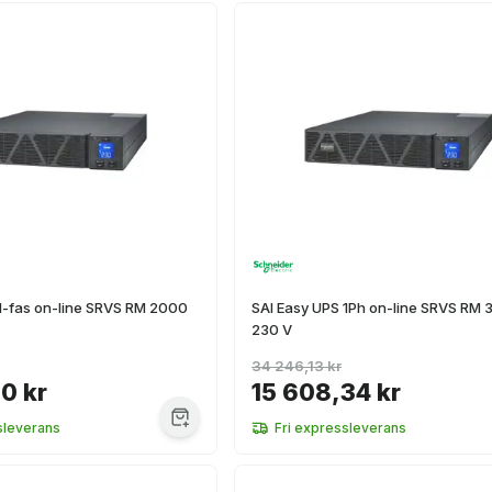
1-fas on-line SRVS RM 2000
SAI Easy UPS 1Ph on-line SRVS RM
230 V
34 246,13 kr
0 kr
15 608,34 kr
sleverans
Fri expressleverans