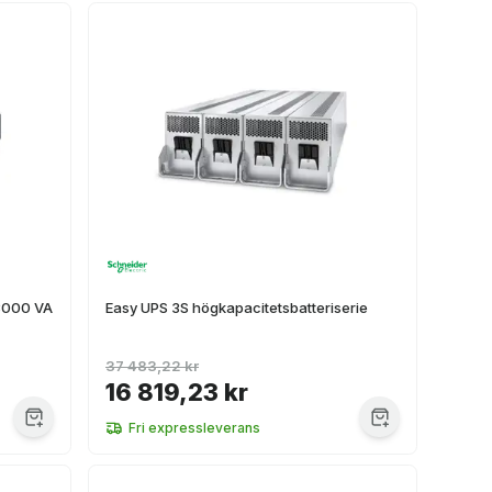
 3000 VA
Easy UPS 3S högkapacitetsbatteriserie
37 483,22 kr
16 819,23 kr
Fri expressleverans