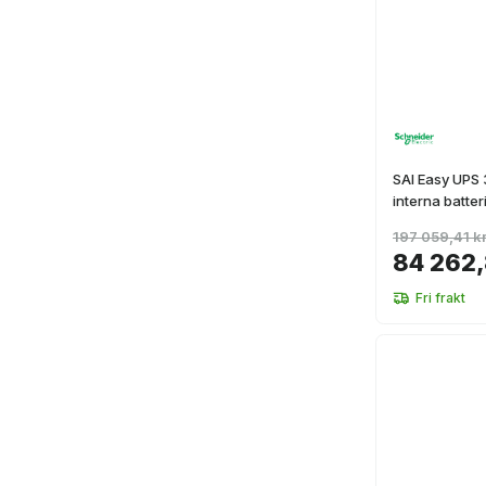
SAI Easy UPS 
interna batter
197 059,41 k
84 262,
Fri frakt