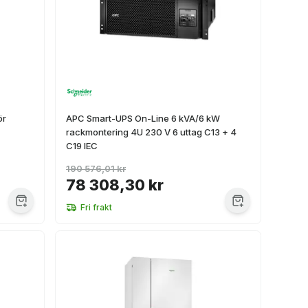
ör
APC Smart-UPS On-Line 6 kVA/6 kW
rackmontering 4U 230 V 6 uttag C13 + 4
C19 IEC
190 576,01 kr
78 308,30 kr
Fri frakt