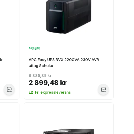
ör
APC Easy UPS BVX 2200VA 230V AVR
uttag Schuko
6 885,89 kr
2 899,48 kr
Fri expressleverans