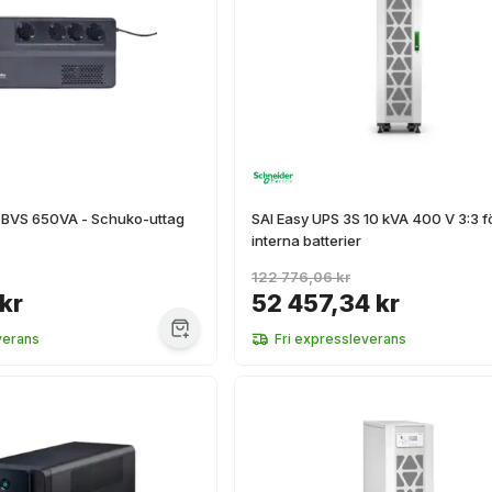
 BVS 650VA - Schuko-uttag
SAI Easy UPS 3S 10 kVA 400 V 3:3 f
interna batterier
122 776,06 kr
kr
52 457,34 kr
verans
Fri expressleverans