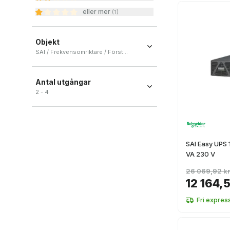
eller mer
(
1
)
Objekt
SAI / Frekvensomriktare / Förstärkningsmodul
SAI
(
4
)
Antal utgångar
Frekvensomriktare
(
2
)
2 - 4
Förstärkningsmodul
(
1
)
SAI Easy UPS 
VA 230 V
26 069,92 kr
12 164,5
Fri expres