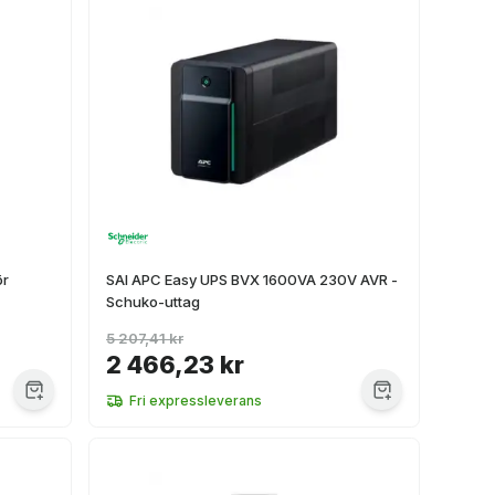
ör
SAI APC Easy UPS BVX 1600VA 230V AVR -
Schuko-uttag
5 207,41 kr
2 466,23 kr
Fri expressleverans