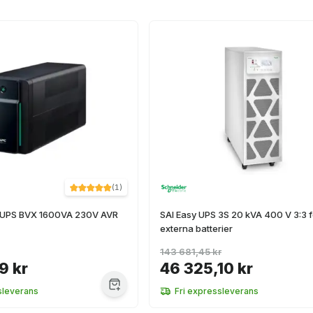
(
1
)
 UPS BVX 1600VA 230V AVR
SAI Easy UPS 3S 20 kVA 400 V 3:3 f
externa batterier
143 681,45 kr
9 kr
46 325,10 kr
sleverans
Fri expressleverans