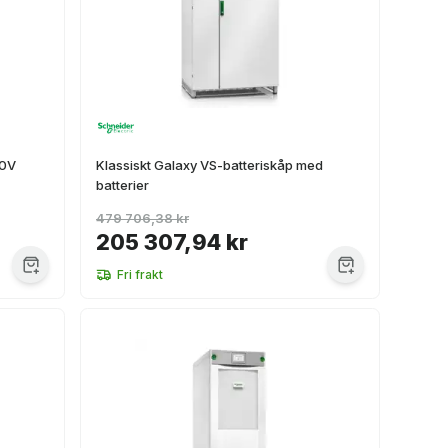
30V
Klassiskt Galaxy VS-batteriskåp med
batterier
479 706,38 kr
205 307,94 kr
Fri frakt