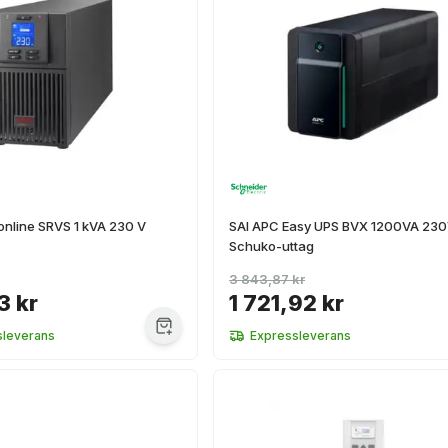
online SRVS 1 kVA 230 V
SAI APC Easy UPS BVX 1200VA 230
Schuko-uttag
3 843,87 kr
3 kr
1 721,92 kr
sleverans
Expressleverans