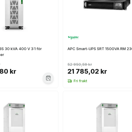
3S 30 kVA 400 V 3:1 för
APC Smart-UPS SRT 1500VA RM 2
ier
r
52 950,59 kr
80 kr
21 785,02 kr
Fri frakt