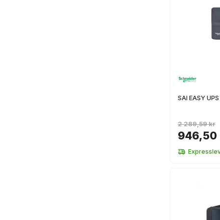
SAI EASY UPS
2 289,59 kr
946,50 
Expressle