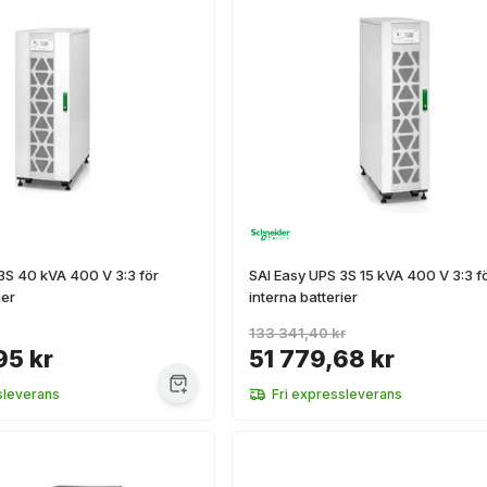
3S 40 kVA 400 V 3:3 för
SAI Easy UPS 3S 15 kVA 400 V 3:3 f
ier
interna batterier
133 341,40 kr
95 kr
51 779,68 kr
sleverans
Fri expressleverans