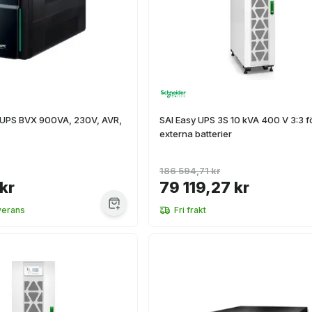
 UPS BVX 900VA, 230V, AVR,
SAI Easy UPS 3S 10 kVA 400 V 3:3 f
externa batterier
186 594,71 kr
 kr
79 119,27 kr
verans
Fri frakt