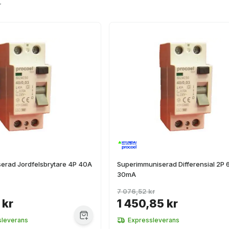
r
erad Jordfelsbrytare 4P 40A
Superimmuniserad Differensial 2P 
30mA
7 076,52 kr
 kr
1 450,85 kr
sleverans
Expressleverans