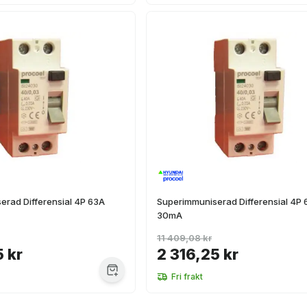
erad Differensial 4P 63A
Superimmuniserad Differensial 4P
30mA
11 409,08 kr
5 kr
2 316,25 kr
Fri frakt