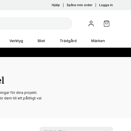
Hjälp
|
Spåra min order
|
Logga in
Verktyg
Blixt
Trädgård
Märken
l
ngar för dina projekt.
dem till ett pålitligt val