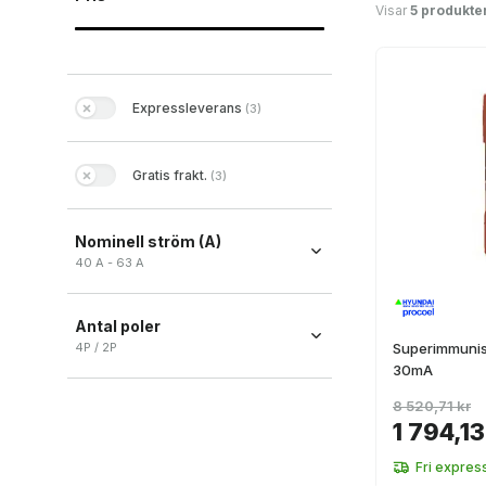
Visar
5 produkte
Expressleverans
(
3
)
Gratis frakt.
(
3
)
Nominell ström (A)
40 A - 63 A
Antal poler
4P / 2P
Superimmunis
30mA
4P
(
3
)
8 520,71 kr
2P
(
2
)
1 794,13
Fri expres