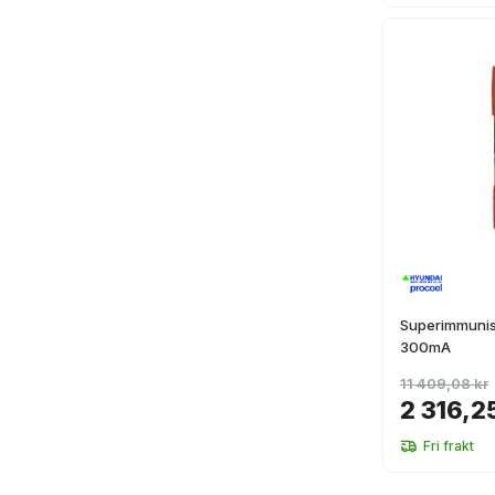
Superimmunis
300mA
11 409,08 kr
2 316,2
Fri frakt