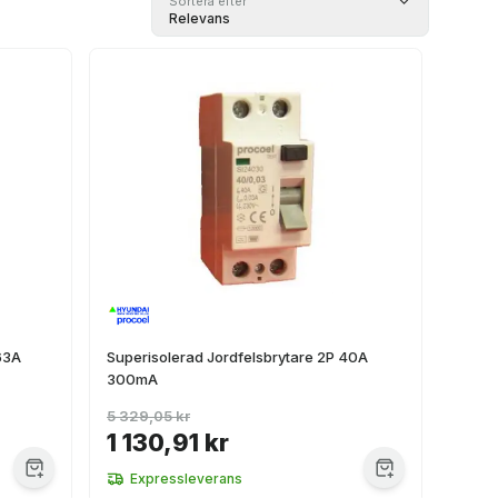
Sortera efter
Relevans
63A
Superisolerad Jordfelsbrytare 2P 40A
300mA
5 329,05 kr
1 130,91 kr
Expressleverans