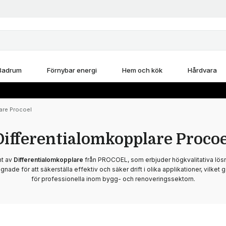
Badrum
Förnybar energi
Hem och kök
Hårdvara
are Procoel
Differentialomkopplare Procoe
nt av
Differentialomkopplare
från PROCOEL, som erbjuder högkvalitativa lösni
ade för att säkerställa effektiv och säker drift i olika applikationer, vilket gör 
för professionella inom bygg- och renoveringssektorn.