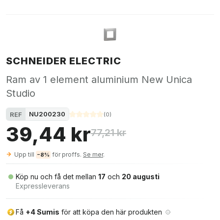
SCHNEIDER ELECTRIC
Ram av 1 element aluminium New Unica
Studio
NU200230
REF
(
0
)
39,44 kr
77,21 kr
Upp till
för proffs.
Se mer
.
−8%
Köp nu och få det mellan
17
och
20 augusti
Expressleverans
Få
+4 Sumis
för att köpa den här produkten