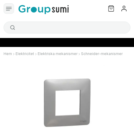
Hem
Elektricitet
Elektriska mekanismer
Schneider-mekanismer